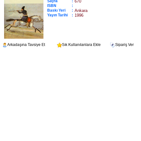
Sayfa
:
670
ISBN
:
Baskı Yeri
:
Ankara
Yayın Tarihi
:
1996
Arkadaşına Tavsiye Et
Sık Kullanılanlara Ekle
Sipariş Ver