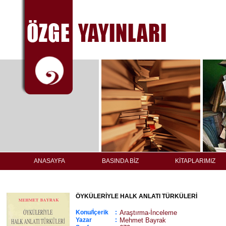
ANASAYFA
BASINDA BİZ
KİTAPLARIMIZ
ÖYKÜLERİYLE HALK ANLATI TÜRKÜLERİ
Konu/İçerik
:
Araştırma-İnceleme
Yazar
:
Mehmet Bayrak