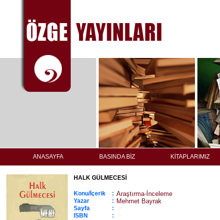
ANASAYFA
BASINDA BİZ
KİTAPLARIMIZ
HALK GÜLMECESİ
Konu/İçerik
:
Araştırma-İnceleme
Yazar
:
Mehmet Bayrak
Sayfa
:
ISBN
: