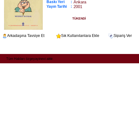
Baskı Yeri
:
Ankara
Yayın Tarihi
:
2001
TÜKENDİ
Arkadaşına Tavsiye Et
Sık Kullanılanlara Ekle
Sipariş Ver
Tüm Hakları özgeyayinevi aittir.