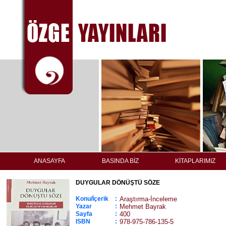
ANASAYFA
BASINDA BİZ
KİTAPLARIMIZ
DUYGULAR DÖNÜŞTÜ SÖZE
Konu/İçerik
:
Araştırma-İnceleme
Yazar
:
Mehmet Bayrak
Sayfa
:
400
ISBN
:
978-975-786-135-5